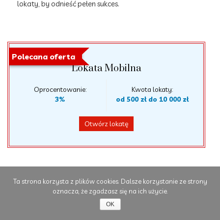
lokaty, by odnieść pełen sukces.
Polecana oferta
Lokata Mobilna
Oprocentowanie:
Kwota lokaty:
3%
od 500 zł do 10 000 zł
Otwórz lokatę
Ta strona korzysta z plików cookies. Dalsze korzystanie ze strony
oznacza, że zgadzasz się na ich użycie.
Najlepsze lokaty
OK